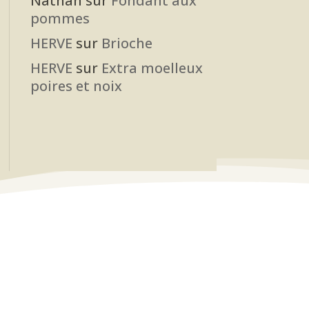
Nathan
sur
Fondant aux
pommes
HERVE
sur
Brioche
HERVE
sur
Extra moelleux
poires et noix