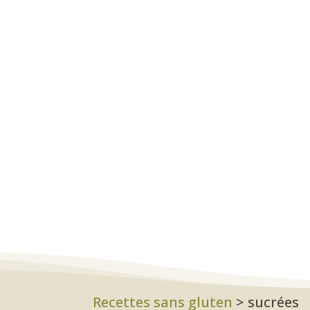
Recettes sans gluten
>
sucrées