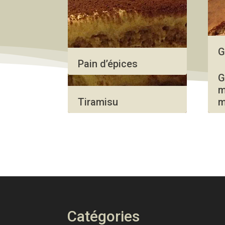
G
Pain d’épices
s
G
m
Tiramisu
m
Catégories