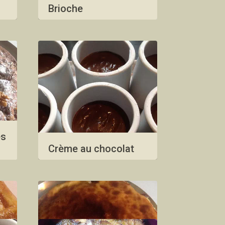
Brioche
es
Crème au chocolat