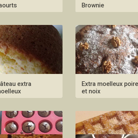
aourts
Brownie
âteau extra
Extra moelleux poir
oelleux
et noix