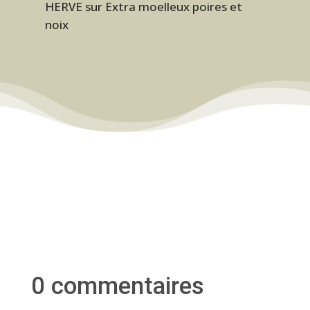
HERVE
sur
Extra moelleux poires et
noix
0 commentaires