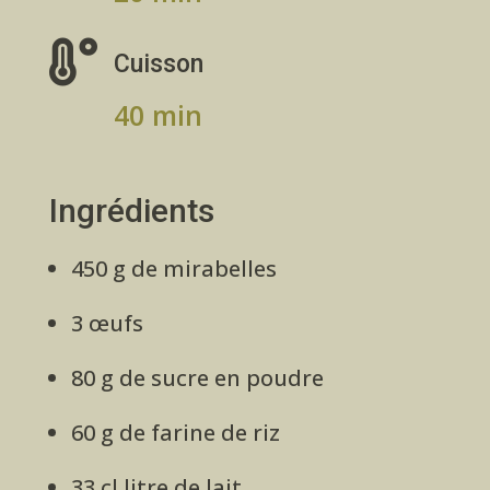

Cuisson
40 min
Ingrédients
450 g de mirabelles
3 œufs
80 g de sucre en poudre
60 g de farine de riz
33 cl litre de lait