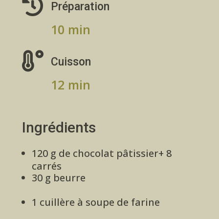

Préparation
10 min

Cuisson
12 min
Ingrédients
120 g de chocolat pâtissier+ 8
carrés
30 g beurre
1 cuillère à soupe de farine