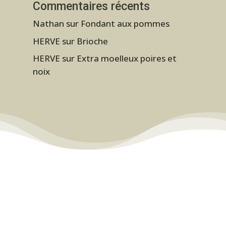
Commentaires récents
Nathan
sur
Fondant aux pommes
HERVE
sur
Brioche
HERVE
sur
Extra moelleux poires et
noix