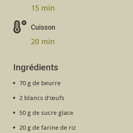
15 min

Cuisson
20 min
Ingrédients
70 g de beurre
2 blancs d’œufs
50 g de sucre glace
20 g de farine de riz