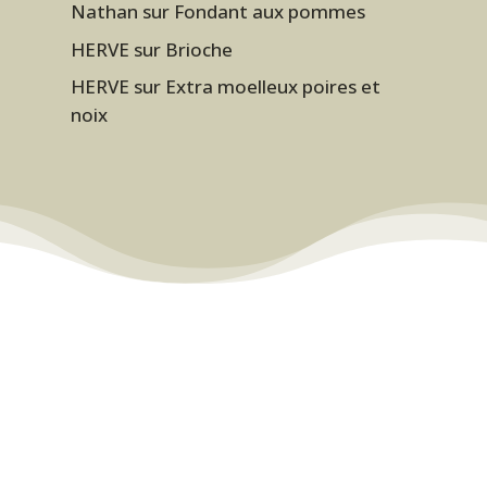
Nathan
sur
Fondant aux pommes
HERVE
sur
Brioche
HERVE
sur
Extra moelleux poires et
noix