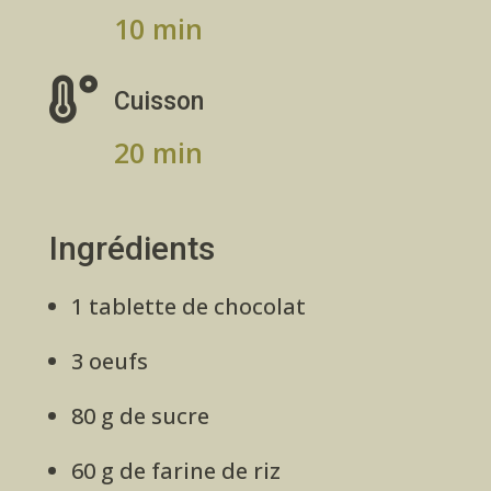
10 min

Cuisson
20 min
Ingrédients
1 tablette de chocolat
3 oeufs
80 g de sucre
60 g de farine de riz