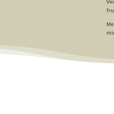
Ver
fru
Me
mi