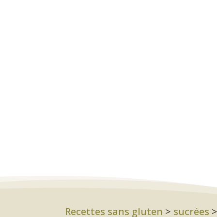
Recettes sans gluten
>
sucrées