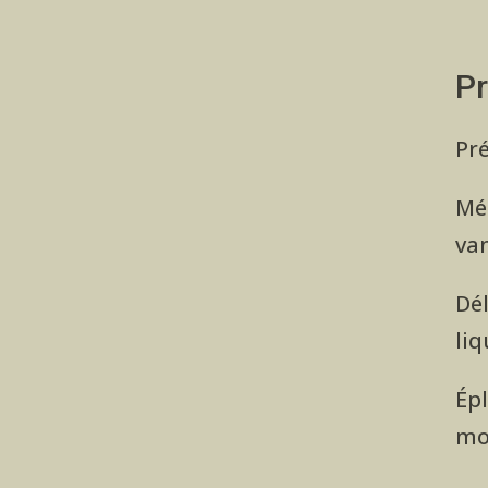
Pr
Pré
Mél
van
Dél
liq
Épl
mo