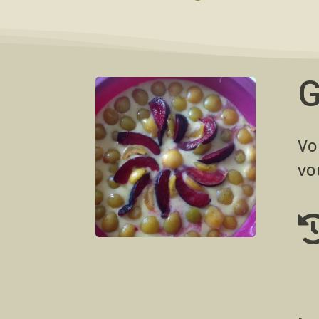
G
Vo
vo