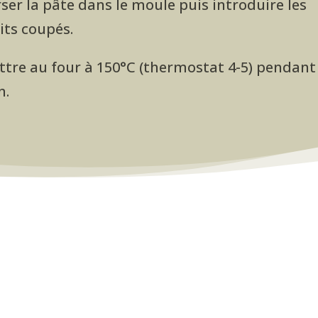
ser la pâte dans le moule puis introduire les
its coupés.
ttre au four à 150°C (thermostat 4-5) pendant
n.