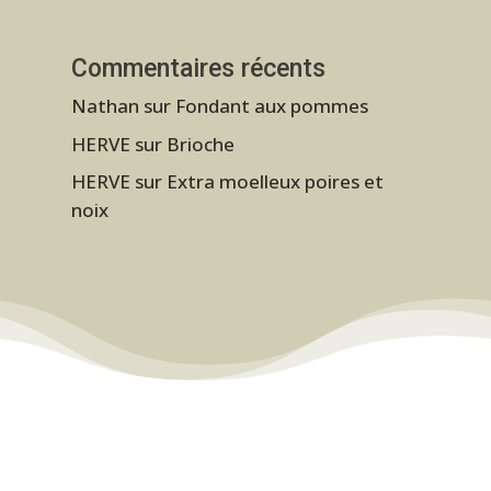
Commentaires récents
Nathan
sur
Fondant aux pommes
HERVE
sur
Brioche
HERVE
sur
Extra moelleux poires et
noix