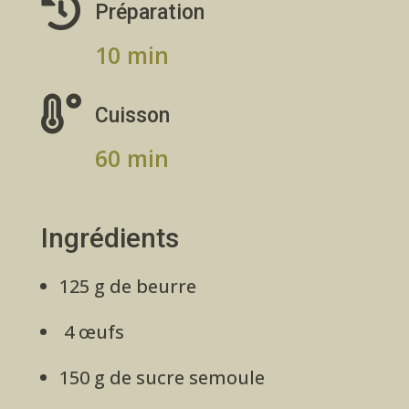

Préparation
10 min

Cuisson
60 min
Ingrédients
125 g de beurre
4 œufs
150 g de sucre semoule