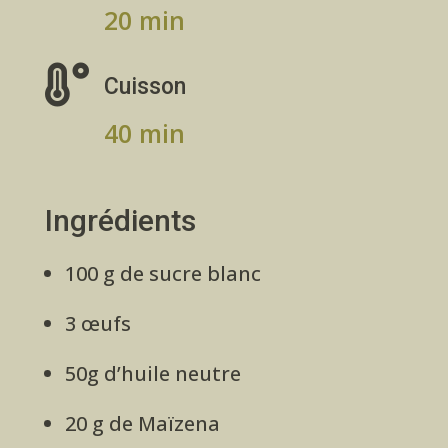
20 min

Cuisson
40 min
Ingrédients
100 g de sucre blanc
3 œufs
50g d’huile neutre
20 g de Maïzena