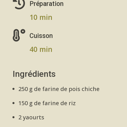

Préparation
10 min

Cuisson
40 min
Ingrédients
250 g de farine de pois chiche
150 g de farine de riz
2 yaourts