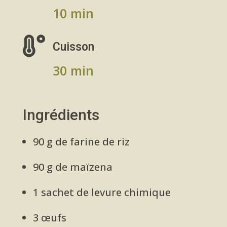
10 min

Cuisson
30 min
Ingrédients
90 g de farine de riz
90 g de maïzena
1 sachet de levure chimique
3 œufs