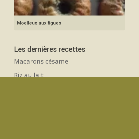
Moelleux aux figues
Les dernières recettes
Macarons césame
Riz au lait
Gâteau aux amandes
Cake à la carotte
Fraisier